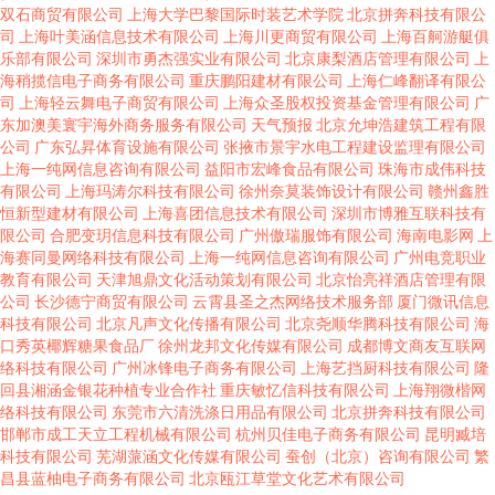
双石商贸有限公司
上海大学巴黎国际时装艺术学院
北京拼奔科技有限公
司
上海叶美涵信息技术有限公司
上海川更商贸有限公司
上海百舸游艇俱
乐部有限公司
深圳市勇杰强实业有限公司
北京康梨酒店管理有限公司
上
海稍揽信电子商务有限公司
重庆鹏阳建材有限公司
上海仁峰翻译有限公
司
上海轻云舞电子商贸有限公司
上海众圣股权投资基金管理有限公司
广
东加澳美寰宇海外商务服务有限公司
天气预报
北京允坤浩建筑工程有限
公司
广东弘昇体育设施有限公司
张掖市景宇水电工程建设监理有限公司
上海一纯网信息咨询有限公司
益阳市宏峰食品有限公司
珠海市成伟科技
有限公司
上海玛涛尔科技有限公司
徐州奈莫装饰设计有限公司
赣州鑫胜
恒新型建材有限公司
上海喜团信息技术有限公司
深圳市博雅互联科技有
限公司
合肥变玥信息科技有限公司
广州傲瑞服饰有限公司
海南电影网
上
海赛同曼网络科技有限公司
上海一纯网信息咨询有限公司
广州电竞职业
教育有限公司
天津旭鼎文化活动策划有限公司
北京怡亮祥酒店管理有限
公司
长沙德宁商贸有限公司
云霄县圣之杰网络技术服务部
厦门微讯信息
科技有限公司
北京凡声文化传播有限公司
北京尧顺华腾科技有限公司
海
口秀英椰辉糖果食品厂
徐州龙邦文化传媒有限公司
成都博文商友互联网
络科技有限公司
广州冰锋电子商务有限公司
上海艺挡厨科技有限公司
隆
回县湘涵金银花种植专业合作社
重庆敏忆信科技有限公司
上海翔微楷网
络科技有限公司
东莞市六清洗涤日用品有限公司
北京拼奔科技有限公司
邯郸市成工天立工程机械有限公司
杭州贝佳电子商务有限公司
昆明臧培
科技有限公司
芜湖蒎涵文化传媒有限公司
蚕创（北京）咨询有限公司
繁
昌县蓝柚电子商务有限公司
北京瓯江草堂文化艺术有限公司